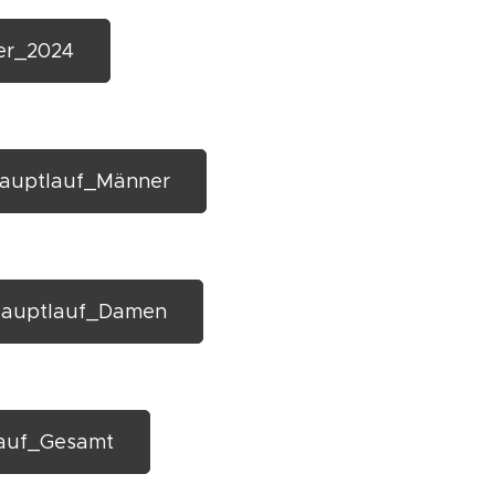
ler_2024
Hauptlauf_Männer
_Hauptlauf_Damen
lauf_Gesamt