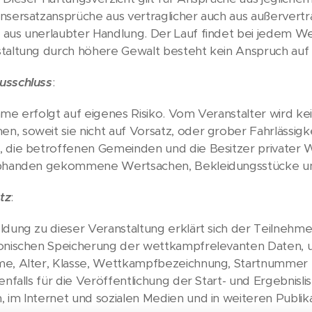
nsersatzansprüche aus vertraglicher auch aus außervertr
aus unerlaubter Handlung. Der Lauf findet bei jedem Wett
taltung durch höhere Gewalt besteht kein Anspruch auf
usschluss
:
hme erfolgt auf eigenes Risiko. Vom Veranstalter wird ke
, soweit sie nicht auf Vorsatz, oder grober Fahrlässigkei
 die betroffenen Gemeinden und die Besitzer privater W
abhanden gekommene Wertsachen, Bekleidungsstücke u
tz
:
ldung zu dieser Veranstaltung erklärt sich der Teilnehm
ronischen Speicherung der wettkampfrelevanten Daten,
e, Alter, Klasse, Wettkampfbezeichnung, Startnummer u
enfalls für die Veröffentlichung der Start- und Ergebnislis
 im Internet und sozialen Medien und in weiteren Publika