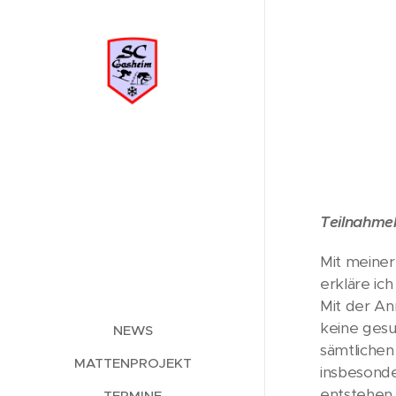
Teilnahme
Mit meine
erkläre ic
Mit der An
keine gesu
NEWS
sämtlichen
MATTENPROJEKT
insbesonde
entstehen.
TERMINE