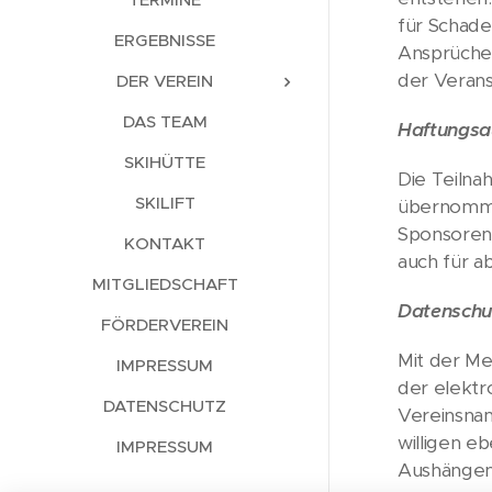
für Schade
ERGEBNISSE
Ansprüche 
der Verans
DER VEREIN
DAS TEAM
Haftungsa
SKIHÜTTE
Die Teilna
SKILIFT
übernommen
Sponsoren,
KONTAKT
auch für 
MITGLIEDSCHAFT
Datenschu
FÖRDERVEREIN
Mit der Me
IMPRESSUM
der elekt
DATENSCHUTZ
Vereinsnam
willigen eb
IMPRESSUM
Aushängen,